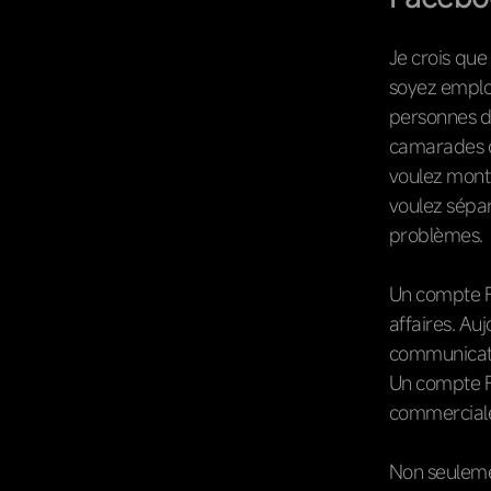
Je crois que
soyez employ
personnes d
camarades d
voulez mont
voulez sépar
problèmes.
Un compte F
affaires. Au
communicatio
Un compte F
commerciale
Non seulemen