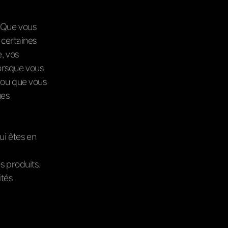
! Que vous
 certaines
, vos
orsque vous
 ou que vous
ues
i êtes en
s produits.
ités