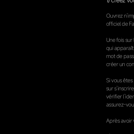
1) créez v
Ouvrez n’imp
officiel de 
Une fois sur 
qui apparaît
mot de passe
créer un co
Si vous êtes
sur s’inscri
vérifier l’i
assurez-vous
Après avoir 