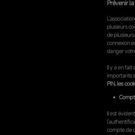
Prévenir l
L’associatio
plusieurs co
de plusieur
connexion es
danger votr
Il y a en fa
importants s
PIN, les cook
Compte
Il est évide
l’authentifi
compte de co