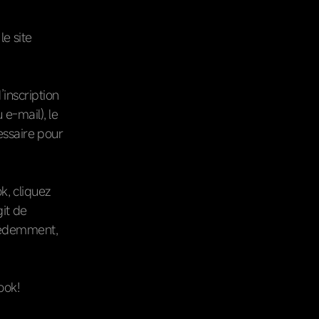
e site
’inscription
e-mail), le
essaire pour
k, cliquez
git de
écédemment,
ook!