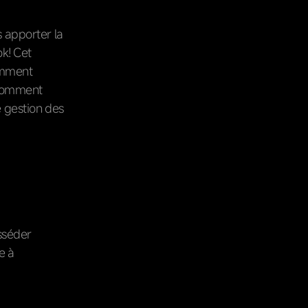
s apporter la
k! Cet
omment
 comment
e gestion des
sséder
e à