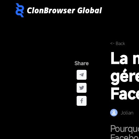
<- Back
La 
Share
gér
Fac
Jolian
Pourquo
Facebo