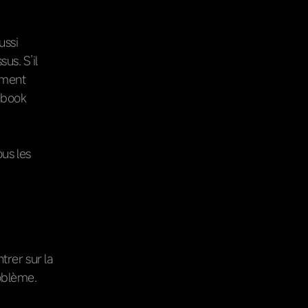
ussi
s. S’il
tement
cebook
us les
rer sur la
oblème.