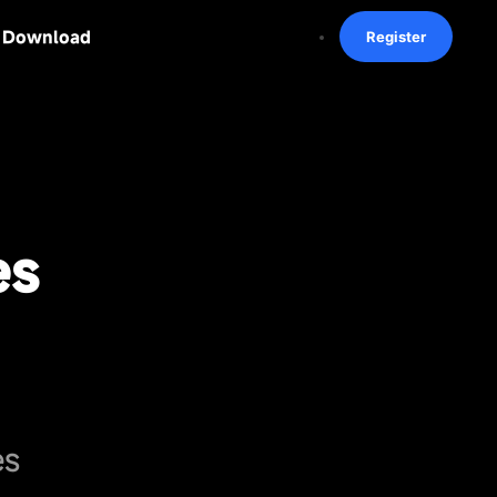
Download
Register
es
es