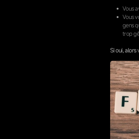
Vous a
Vous v
gens q
trop g
Si oui, alor