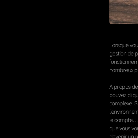
Lorsque vou
gestion de p
fonctionnem
nombreux pro
A propos des
pouvez clique
complexe. S
l’environnem
le compte… R
que vous vou
devenir un r