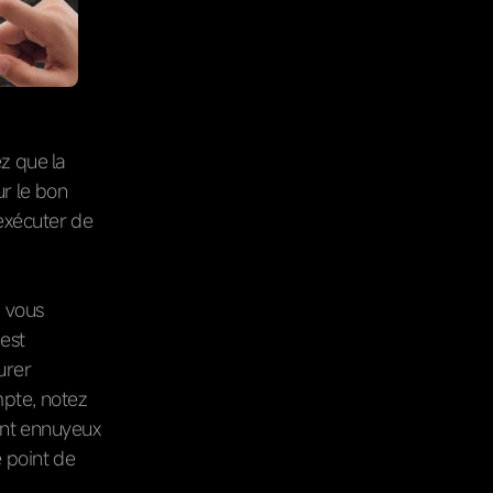
z que la
ur le bon
exécuter de
, vous
 est
urer
mpte, notez
ent ennuyeux
e point de