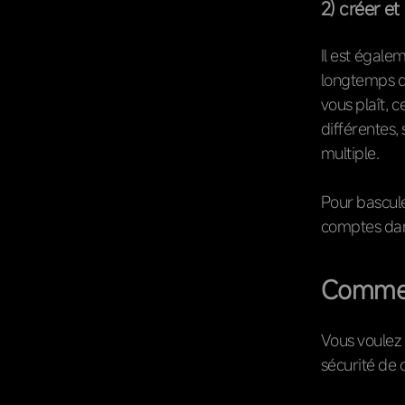
2) créer e
Il est égale
longtemps q
vous plaît, 
différentes,
multiple.
Pour bascul
comptes dans
Commen
Vous voulez
sécurité de